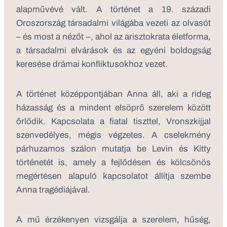
alapművévé vált. A történet a 19. századi
Oroszország társadalmi világába vezeti az olvasót
– és most a nézőt –, ahol az arisztokrata életforma,
a társadalmi elvárások és az egyéni boldogság
keresése drámai konfliktusokhoz vezet.
A történet középpontjában Anna áll, aki a rideg
házasság és a mindent elsöprő szerelem között
őrlődik. Kapcsolata a fiatal tiszttel, Vronszkijjal
szenvedélyes, mégis végzetes. A cselekmény
párhuzamos szálon mutatja be Levin és Kitty
történetét is, amely a fejlődésen és kölcsönös
megértésen alapuló kapcsolatot állítja szembe
Anna tragédiájával.
A mű érzékenyen vizsgálja a szerelem, hűség,