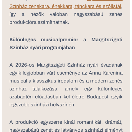
Színház zenekara, énekkara, tánckara és szólistái
,
így a nézők valóban nagyszabású zenés
produkcióra számíthatnak.
Különleges musicalpremier a Margitszigeti
Színház nyári programjában
A 2026-os Margitszigeti Színház nyári évadának
egyik legjobban várt eseménye az Anna Karenina
musical a klasszikus irodalom és a modern zenés
színház találkozása, amely egy különleges
szabadtéri előadásban kel életre Budapest egyik
legszebb színházi helyszínén.
A produkció egyszerre kínál romantikát, drámát,
nagyszabású zenét és látványos színházi élményt