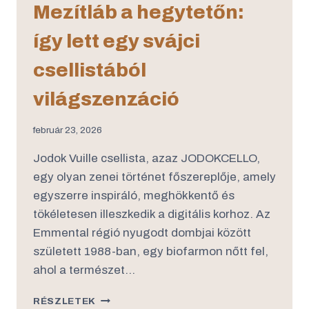
Mezítláb a hegytetőn:
így lett egy svájci
csellistából
világszenzáció
február 23, 2026
Jodok Vuille csellista, azaz JODOKCELLO,
egy olyan zenei történet főszereplője, amely
egyszerre inspiráló, meghökkentő és
tökéletesen illeszkedik a digitális korhoz. Az
Emmental régió nyugodt dombjai között
született 1988-ban, egy biofarmon nőtt fel,
ahol a természet…
RÉSZLETEK