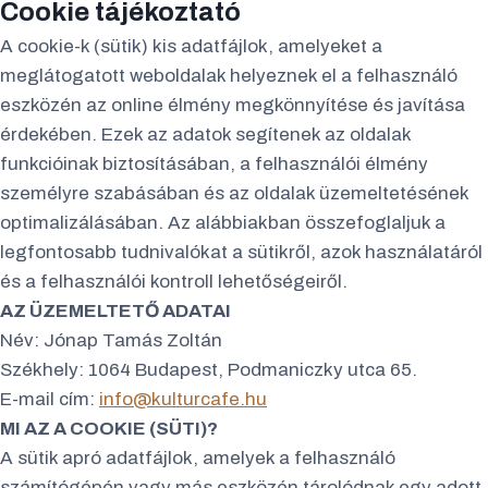
Cookie tájékoztató
A cookie-k (sütik) kis adatfájlok, amelyeket a
meglátogatott weboldalak helyeznek el a felhasználó
eszközén az online élmény megkönnyítése és javítása
érdekében. Ezek az adatok segítenek az oldalak
funkcióinak biztosításában, a felhasználói élmény
személyre szabásában és az oldalak üzemeltetésének
optimalizálásában. Az alábbiakban összefoglaljuk a
legfontosabb tudnivalókat a sütikről, azok használatáról
és a felhasználói kontroll lehetőségeiről.
AZ ÜZEMELTETŐ ADATAI
Név: Jónap Tamás Zoltán
Székhely:
1064 Budapest,
Podmaniczky utca 65.
E-mail cím:
info@kulturcafe.hu
MI AZ A COOKIE (SÜTI)?
A sütik apró adatfájlok, amelyek a felhasználó
számítógépén vagy más eszközén tárolódnak egy adott