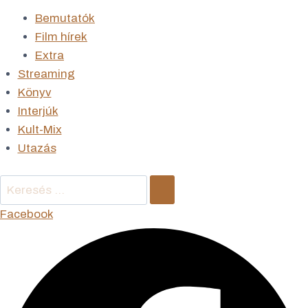
Bemutatók
Film hírek
Extra
Streaming
Könyv
Interjúk
Kult-Mix
Utazás
Keresés
…
Facebook