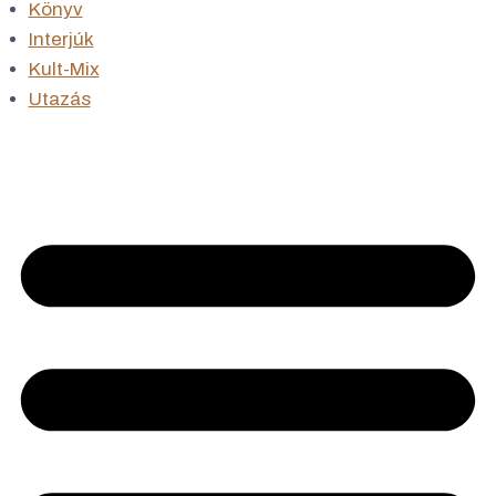
Könyv
Interjúk
Kult-Mix
Utazás