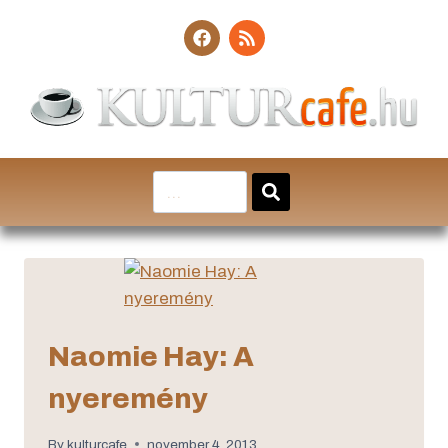
Naomie Hay: A
nyeremény
By
kulturcafe
november 4, 2013