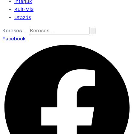
Interjúk
Kult-Mix
Utazás
Keresés …
Facebook