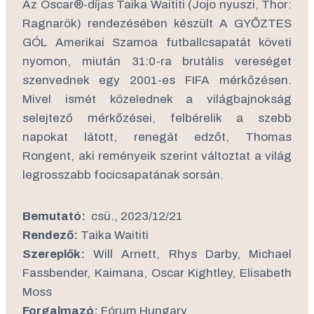
Az Oscar®-díjas Taika Waititi (Jojo nyuszi, Thor:
Ragnarök) rendezésében készült A GYŐZTES
GÓL Amerikai Szamoa futballcsapatát követi
nyomon, miután 31:0-ra brutális vereséget
szenvednek egy 2001-es FIFA mérkőzésen.
Mivel ismét közelednek a világbajnokság
selejtező mérkőzései, felbérelik a szebb
napokat látott, renegát edzőt, Thomas
Rongent, aki reményeik szerint változtat a világ
legrosszabb focicsapatának sorsán.
Bemutató:
csü., 2023/12/21
Rendező:
Taika Waititi
Szereplők:
Will Arnett, Rhys Darby, Michael
Fassbender, Kaimana, Oscar Kightley, Elisabeth
Moss
Forgalmazó:
Fórum Hungary