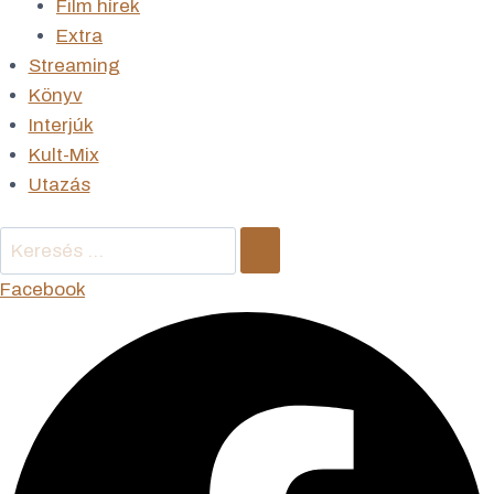
Film hírek
Extra
Streaming
Könyv
Interjúk
Kult-Mix
Utazás
Keresés
…
Facebook