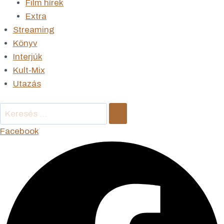
Film hírek
Extra
Streaming
Könyv
Interjúk
Kult-Mix
Utazás
Keresés
…
Facebook