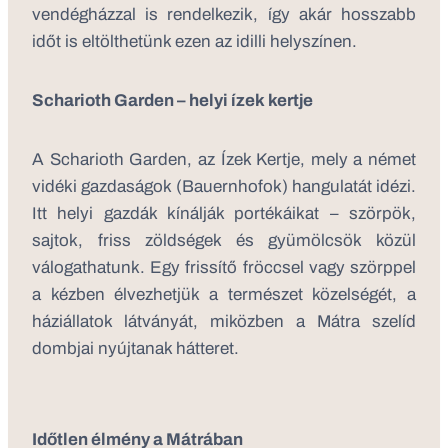
vendégházzal is rendelkezik, így akár hosszabb
időt is eltölthetünk ezen az idilli helyszínen.
Scharioth Garden – helyi ízek kertje
A Scharioth Garden, az Ízek Kertje, mely a német
vidéki gazdaságok (Bauernhofok) hangulatát idézi.
Itt helyi gazdák kínálják portékáikat – szörpök,
sajtok, friss zöldségek és gyümölcsök közül
válogathatunk. Egy frissítő fröccsel vagy szörppel
a kézben élvezhetjük a természet közelségét, a
háziállatok látványát, miközben a Mátra szelíd
dombjai nyújtanak hátteret.
Időtlen élmény a Mátrában