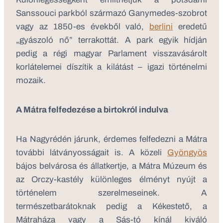
Sanssouci parkból származó Ganymedes-szobrot
vagy az 1850-es évekből való,
berlini
eredetű
„gyászoló nő” terrakottát. A park egyik hídján
pedig a régi magyar Parlament visszavásárolt
korlátelemei díszítik a kilátást – igazi történelmi
mozaik.
A Mátra felfedezése a birtokról indulva
Ha Nagyrédén járunk, érdemes felfedezni a Mátra
további látványosságait is. A közeli
Gyöngyös
bájos belvárosa és állatkertje, a Mátra Múzeum és
az Orczy-kastély különleges élményt nyújt a
történelem szerelmeseinek. A
természetbarátoknak pedig a Kékestető, a
Mátraháza vagy a Sás-tó kínál kiváló