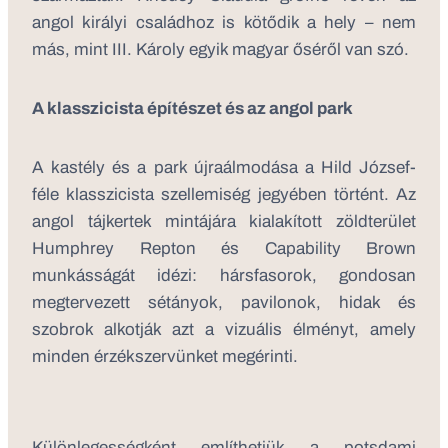
angol királyi családhoz is kötődik a hely – nem
más, mint III. Károly egyik magyar őséről van szó.
A klasszicista építészet és az angol park
A kastély és a park újraálmodása a Hild József-
féle klasszicista szellemiség jegyében történt. Az
angol tájkertek mintájára kialakított zöldterület
Humphrey Repton és Capability Brown
munkásságát idézi: hársfasorok, gondosan
megtervezett sétányok, pavilonok, hidak és
szobrok alkotják azt a vizuális élményt, amely
minden érzékszervünket megérinti.
Különlegességként említhetjük a potsdami