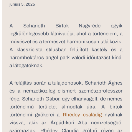
június 5, 2025
A Scharioth Birtok Nagyréde egyik
legkülönlegesebb látnivalója, ahol a történelem, a
művészet és a természet harmonikusan találkozik.
A klasszicista stílusban felújított kastély és a
háromhektáros angol park valódi időutazást kínál
a látogatóknak.
A felújítás során a tulajdonosok, Scharioth Ágnes
és a nemzetközileg elismert szemészprofesszor
férje, Scharioth Gábor, egy elhanyagolt, de nemes
történelmű területet álmodtak újra. A birtok
történelmi gyökerei a
Rhédey családig
nyúlnak
vissza, akik az Árpád-kori Aba nemzetségből
származtak. Rhédey Claudia grófnő révén az