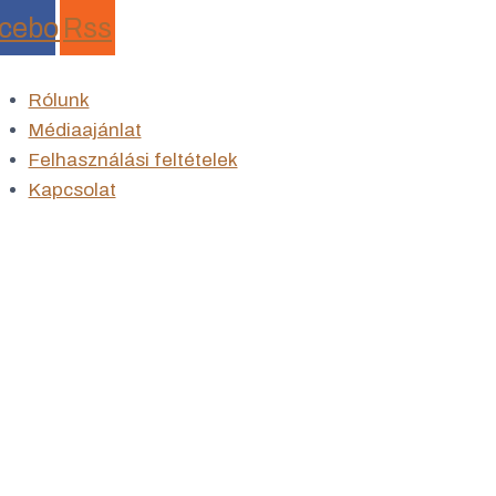
Skip
cebook
Rss
to
content
Rólunk
Médiaajánlat
Felhasználási feltételek
Kapcsolat