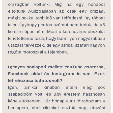
országban voltunk. Míg ha egy hónapot
eltöltünk Ausztráliában az csak egy ország,
mégis sokkal több idő van felfedezni, így többet
is ér. Úgyhogy pontos számot nem tudok, de 45
körülire tippelném. Most a koronavírus abszolút
lehetetlenné teszi, hogy bármilyen nagyszabású
utazást tervezzek, de egy afrikai szafari nagyon
régóta motoszkál a fejemben.
Igényes honlapod mellett YouTube csatorna,
Facebook oldal és Instagram is van. Ezek
létrehozása tudatos volt?
Igen, amikor Kínában éltem elég sok
szabadidőm volt, és úgy éreztem hasznosan
kéne eltöltenem. Pár hónap alatt létrehoztam a
honlapom, ahol cikkeket osztok meg, utazási