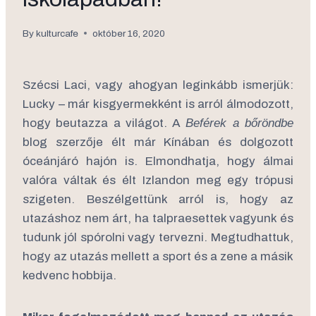
By
kulturcafe
október 16, 2020
Szécsi Laci, vagy ahogyan leginkább ismerjük:
Lucky – már kisgyermekként is arról álmodozott,
hogy beutazza a világot. A
Beférek a bőröndbe
blog szerzője élt már Kínában és dolgozott
óceánjáró hajón is. Elmondhatja, hogy álmai
valóra váltak és élt Izlandon meg egy trópusi
szigeten. Beszélgettünk arról is, hogy az
utazáshoz nem árt, ha talpraesettek vagyunk és
tudunk jól spórolni vagy tervezni. Megtudhattuk,
hogy az utazás mellett a sport és a zene a másik
kedvenc hobbija.