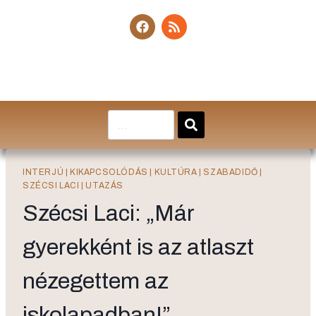
INTERJÚ
|
KIKAPCSOLÓDÁS
|
KULTÚRA
|
SZABADIDŐ
|
SZÉCSI LACI
|
UTAZÁS
Szécsi Laci: „Már
gyerekként is az atlaszt
nézegettem az
iskolapadban!”