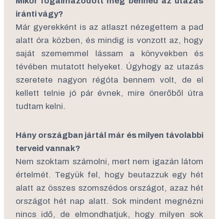
Mikor fogalmazódott meg benned az utazás
iránti vágy?
Már gyerekként is az atlaszt nézegettem a pad
alatt óra közben, és mindig is vonzott az, hogy
saját szememmel lássam a könyvekben és
tévében mutatott helyeket. Úgyhogy az utazás
szeretete nagyon régóta bennem volt, de el
kellett telnie jó pár évnek, mire önerőből útra
tudtam kelni.
Hány országban jártál már és milyen távolabbi
terveid vannak?
Nem szoktam számolni, mert nem igazán látom
értelmét. Tegyük fel, hogy beutazzuk egy hét
alatt az összes szomszédos országot, azaz hét
országot hét nap alatt. Sok mindent megnézni
nincs idő, de elmondhatjuk, hogy milyen sok