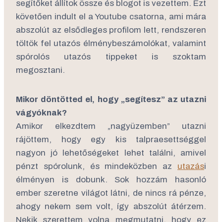
segítőket állítok össze és blogot is vezettem. Ezt
követően indult el a Youtube csatorna, ami mára
abszolút az elsődleges profilom lett, rendszeren
töltök fel utazós élménybeszámolókat, valamint
spórolós utazós tippeket is szoktam
megosztani.
Mikor döntötted el, hogy „segítesz” az utazni
vágyóknak?
Amikor elkezdtem „nagyüzemben” utazni
rájöttem, hogy egy kis talpraesettséggel
nagyon jó lehetőségeket lehet találni, amivel
pénzt spórolunk, és mindeközben az
utazás
i
élményen is dobunk. Sok hozzám hasonló
ember szeretne világot látni, de nincs rá pénze,
ahogy nekem sem volt, így abszolút átérzem.
Nekik szerettem volna megmutatni, hogy ez