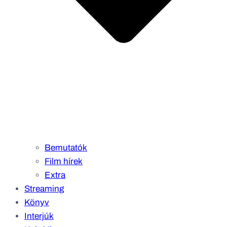
Bemutatók
Film hírek
Extra
Streaming
Könyv
Interjúk