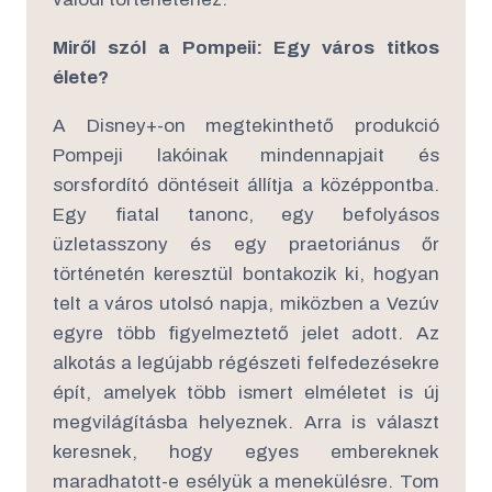
Miről szól a Pompeii: Egy város titkos
élete?
A Disney+-on megtekinthető produkció
Pompeji lakóinak mindennapjait és
sorsfordító döntéseit állítja a középpontba.
Egy fiatal tanonc, egy befolyásos
üzletasszony és egy praetoriánus őr
történetén keresztül bontakozik ki, hogyan
telt a város utolsó napja, miközben a Vezúv
egyre több figyelmeztető jelet adott. Az
alkotás a legújabb régészeti felfedezésekre
épít, amelyek több ismert elméletet is új
megvilágításba helyeznek. Arra is választ
keresnek, hogy egyes embereknek
maradhatott-e esélyük a menekülésre. Tom