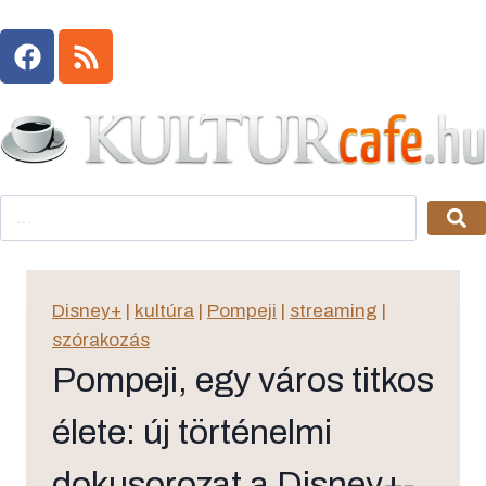
Disney+
|
kultúra
|
Pompeji
|
streaming
|
szórakozás
Pompeji, egy város titkos
élete: új történelmi
dokusorozat a Disney+-