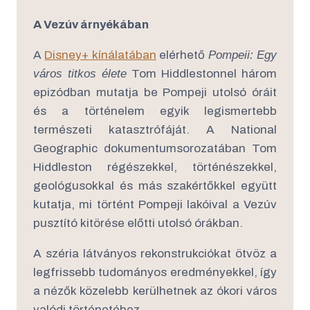
A Vezúv árnyékában
A
Disney+ kínálatában
elérhető
Pompeii: Egy
város titkos élete
Tom Hiddlestonnel három
epizódban mutatja be Pompeji utolsó óráit
és a történelem egyik legismertebb
természeti katasztrófáját. A National
Geographic dokumentumsorozatában Tom
Hiddleston régészekkel, történészekkel,
geológusokkal és más szakértőkkel együtt
kutatja, mi történt Pompeji lakóival a Vezúv
pusztító kitörése előtti utolsó órákban.
A széria látványos rekonstrukciókat ötvöz a
legfrissebb tudományos eredményekkel, így
a nézők közelebb kerülhetnek az ókori város
valódi történetéhez.