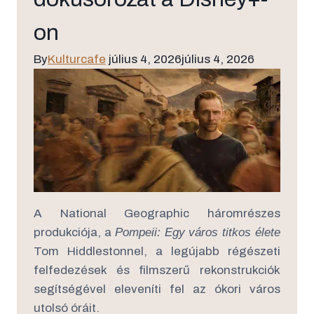
on
By
Kulturcafe
július 4, 2026
július 4, 2026
A National Geographic háromrészes
produkciója, a
Pompeii: Egy város titkos élete
Tom Hiddlestonnel, a legújabb régészeti
felfedezések és filmszerű rekonstrukciók
segítségével eleveníti fel az ókori város
utolsó óráit.