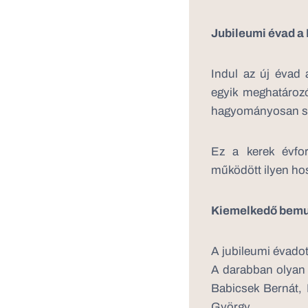
Jubileumi évad a
Indul az új évad 
egyik meghatározó
hagyományosan sze
Ez a kerek évfo
működött ilyen ho
Kiemelkedő bemu
A jubileumi évadot
A darabban olyan i
Babicsek Bernát,
György.