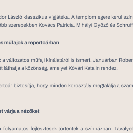
or László klasszikus vígjátéka, A templom egere kerül szín
őbb szerepekben Kovács Patrícia, Mihályi Győző és Schruff
os műfajok a repertoárban
z a változatos műfaji kínálatáról is ismert. Januárban Rob
ét láthatja a közönség, amelyet Kővári Katalin rendez.
ertoár biztosítja, hogy minden korosztály megtalálja a szá
t várja a nézőket
 folyamatos fejlesztések történtek a színházban. Tavalyel