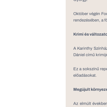
Október végén Fod
rendezésében, a f
Krimi és változat
A Karinthy Színhá
Dániel című krimij
Ez a sokszínű rep
előadásokat.
Megújult környeze
Az elmúlt években