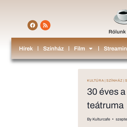
Rólunk
Hírek
Színház
Film
Streami
KULTÚRA
|
SZÍNHÁZ
|
30 éves a
teátruma
By
Kulturcafe
szepte