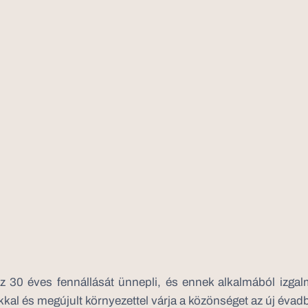
z 30 éves fennállását ünnepli, és ennek alkalmából izga
kal és megújult környezettel várja a közönséget az új évad