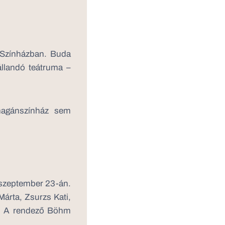
y Színházban. Buda
állandó teátruma –
magánszínház sem
a szeptember 23-án.
Márta, Zsurzs Kati,
s. A rendező Böhm