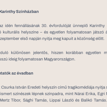
 Karinthy Színházban
az idén fennállásának 30. évfordulóját ünneplő Karinth
 kulturális helyszíne – és egyetlen folyamatosan játszó 
ptember első napján nyitja meg kapuit a közönség előtt.
rduló különösen jelentős, hiszen korábban egyetlen 
sszú ideig folyamatosan Magyarországon.
tatók az évadban
 Csurka István Eredeti helyszín című tragikomédiája nyitj
smert színészek lépnek színpadra, mint Nárai Erika, Egri 
 Mertz Tibor, Sághi Tamás, Lippai László és Balikó Tamá