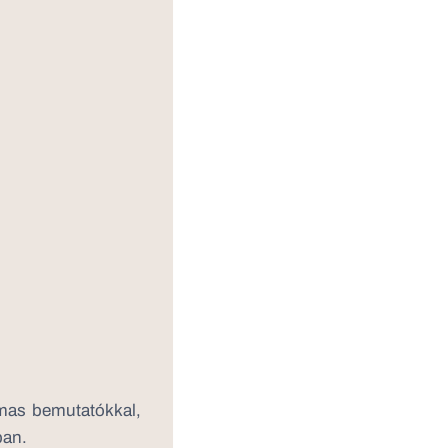
lmas bemutatókkal,
ban.