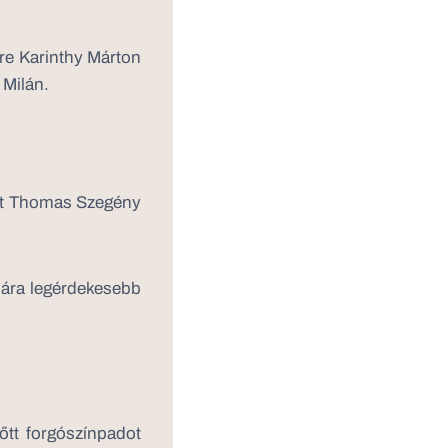
re Karinthy Márton
 Milán.
ert Thomas Szegény
mára legérdekesebb
őtt forgószínpadot