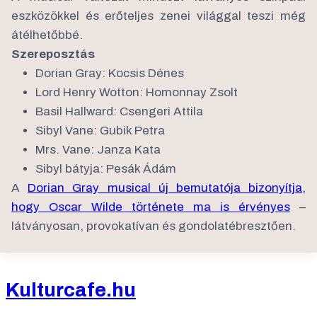
eszközökkel és erőteljes zenei világgal teszi még
átélhetőbbé.
Szereposztás
Dorian Gray: Kocsis Dénes
Lord Henry Wotton: Homonnay Zsolt
Basil Hallward: Csengeri Attila
Sibyl Vane: Gubik Petra
Mrs. Vane: Janza Kata
Sibyl bátyja: Pesák Ádám
A
Dorian Gray musical új bemutatója bizonyítja,
hogy Oscar Wilde története ma is érvényes
–
látványosan, provokatívan és gondolatébresztően.
Kulturcafe.hu