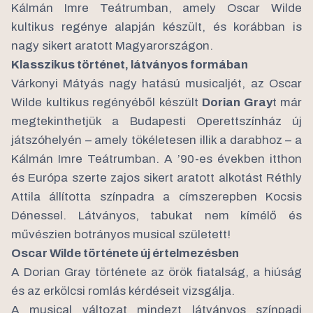
Kálmán Imre Teátrumban, amely Oscar Wilde
kultikus regénye alapján készült, és korábban is
nagy sikert aratott Magyarországon.
Klasszikus történet, látványos formában
Várkonyi Mátyás nagy hatású musicaljét, az Oscar
Wilde kultikus regényéből készült
Dorian Gray
t már
megtekinthetjük a Budapesti Operettszínház új
játszóhelyén – amely tökéletesen illik a darabhoz – a
Kálmán Imre Teátrumban. A ’90-es években itthon
és Európa szerte zajos sikert aratott alkotást Réthly
Attila állította színpadra a címszerepben Kocsis
Dénessel. Látványos, tabukat nem kímélő és
művészien botrányos musical született!
Oscar Wilde története új értelmezésben
A Dorian Gray története az örök fiatalság, a hiúság
és az erkölcsi romlás kérdéseit vizsgálja.
A musical változat mindezt látványos színpadi