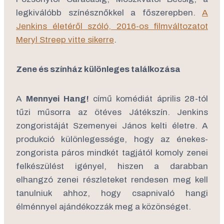
legkiválóbb színésznőkkel a főszerepben.
A
Jenkins életéről szóló, 2016-os filmváltozatot
Meryl Streep vitte sikerre
.
Zene és színház különleges találkozása
A
Mennyei Hang!
című komédiát április 28-tól
tűzi műsorra az ötéves Játékszín. Jenkins
zongoristáját Szemenyei János kelti életre. A
produkció különlegessége, hogy az énekes-
zongorista páros mindkét tagjától komoly zenei
felkészülést igényel, hiszen a darabban
elhangzó zenei részleteket rendesen meg kell
tanulniuk ahhoz, hogy csapnivaló hangi
élménnyel ajándékozzák meg a közönséget.