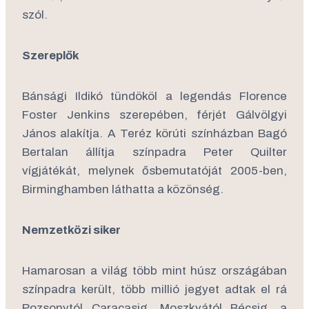
szól.
Szereplők
Bánsági Ildikó tündököl a legendás Florence
Foster Jenkins szerepében, férjét Gálvölgyi
János alakítja. A Teréz körúti színházban Bagó
Bertalan állítja színpadra Peter Quilter
vígjátékát, melynek ősbemutatóját 2005-ben,
Birminghamben láthatta a közönség.
Nemzetközi siker
Hamarosan a világ több mint húsz országában
színpadra került, több millió jegyet adtak el rá
Pozsonytól Caracasig, Moszkvától Bécsig, a