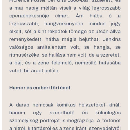
Florence Foster Jenkins 1868-ban született, és
a mai napig méltán viseli a világ legrosszabb
operaénekesnője címet. Ám hiába ő a
legrosszabb, hangversenyeire minden jegy
elkelt, sőt a kint rekedtek tömege az utcán állva
reménykedett, hátha mégis bejuthat. Jenkins
valóságos antitalentum volt, se hangja, se
ritmusérzéke, se hallása nem volt, de a szeretet,
a báj, és a zene felemelő, nemesítő hatásába
vetett hit áradt belőle.
Humor és emberi történet
A darab nemcsak komikus helyzeteket kínál,
hanem egy szerethető és különleges
személyiség portréját is megrajzolja. A történet
a hitről, kitartásról és a zene iránti szenvedélyről