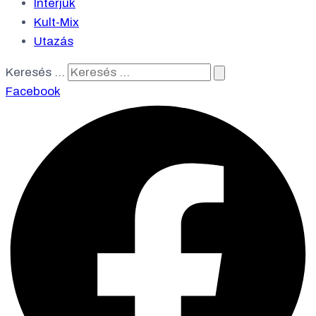
Interjúk
Kult-Mix
Utazás
Keresés …
Facebook