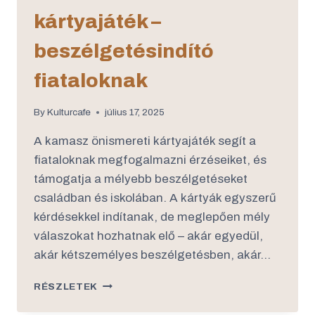
kártyajáték –
beszélgetésindító
fiataloknak
By
Kulturcafe
július 17, 2025
A kamasz önismereti kártyajáték segít a
fiataloknak megfogalmazni érzéseiket, és
támogatja a mélyebb beszélgetéseket
családban és iskolában. A kártyák egyszerű
kérdésekkel indítanak, de meglepően mély
válaszokat hozhatnak elő – akár egyedül,
akár kétszemélyes beszélgetésben, akár…
RÉSZLETEK