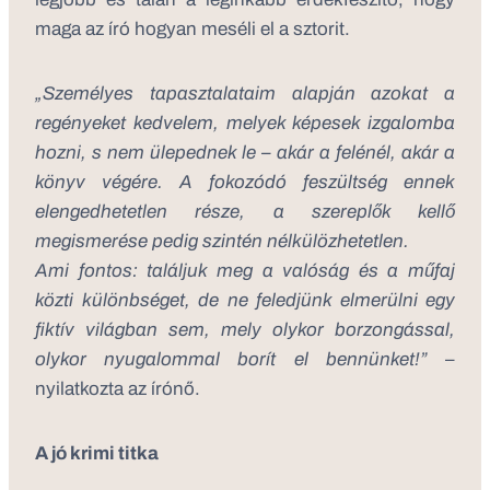
maga az író hogyan meséli el a sztorit.
„Személyes tapasztalataim alapján azokat a
regényeket kedvelem, melyek képesek izgalomba
hozni, s nem ülepednek le – akár a felénél, akár a
könyv végére. A fokozódó feszültség ennek
elengedhetetlen része, a szereplők kellő
megismerése pedig szintén nélkülözhetetlen.
Ami fontos: találjuk meg a valóság és a műfaj
közti különbséget, de ne feledjünk elmerülni egy
fiktív világban sem, mely olykor borzongással,
olykor nyugalommal borít el bennünket!”
–
nyilatkozta az írónő.
A jó krimi titka