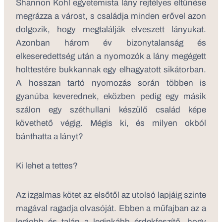
Shannon Kohl egyetemista lány rejtélyes eltűnése
megrázza a várost, s családja minden erővel azon
dolgozik, hogy megtalálják elveszett lányukat.
Azonban három év bizonytalanság és
elkeseredettség után a nyomozók a lány megégett
holttestére bukkannak egy elhagyatott sikátorban.
A hosszan tartó nyomozás során többen is
gyanúba keverednek, eközben pedig egy másik
szálon egy széthullani készülő család képe
követhető végig. Mégis ki, és milyen okból
bánthatta a lányt?
Ki lehet a tettes?
Az izgalmas kötet az elsőtől az utolsó lapjáig szinte
magával ragadja olvasóját. Ebben a műfajban az a
legjobb és talán a leginkább érdekfeszítő, hogy